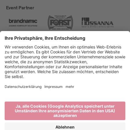
Event Partner
Brixen Tourismus
Privacy
Impressum
Förderungen
Sitemap
Barrierefreiheitserklärung
Cookie-Einstellungen
produced by