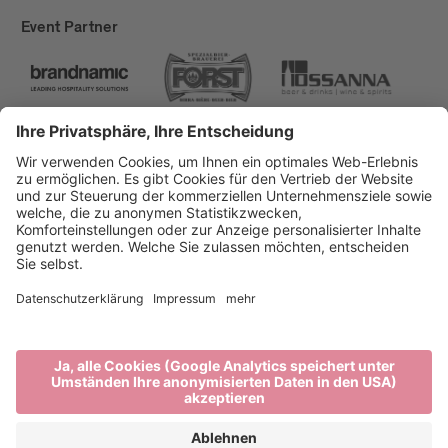
Event Partner
Brixen Tourismus
Privacy
Impressum
Förderungen
Sitemap
Barrierefreiheitserklärung
Cookie-Einstellungen
produced by