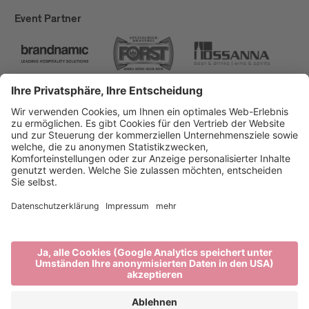
Event Partner
Brixen Tourismus
Privacy
Impressum
Förderungen
Sitemap
Barrierefreiheitserklärung
Cookie-Einstellungen
produced by