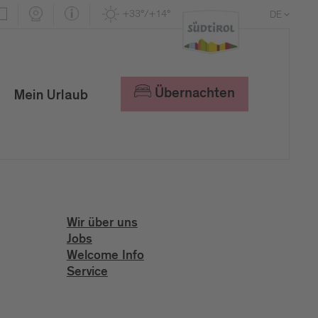
+33°/+14°
DE
EN
IT
Übernachten
Mein Urlaub
Wir über uns
Jobs
Welcome Info
Service