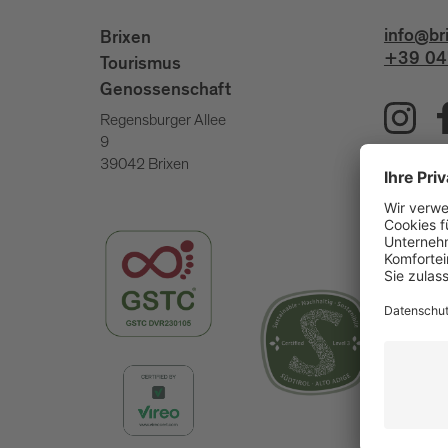
info@br
Brixen
+39 04
Tourismus
Genossenschaft
Regensburger Allee
9
39042 Brixen