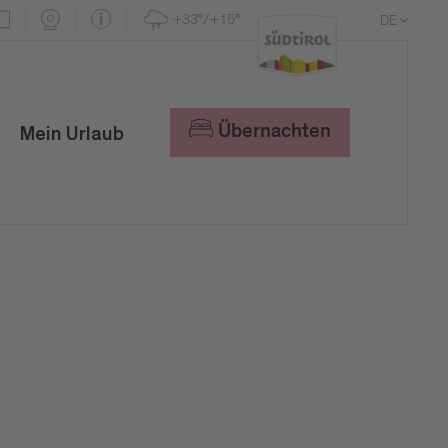
+33°/+15°
DE
EN
IT
Übernachten
Mein Urlaub