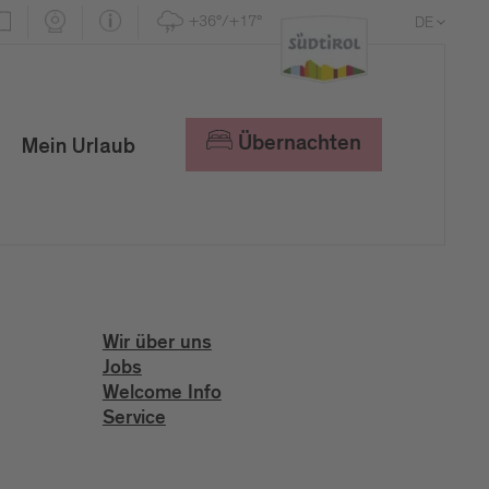
+36°/+17°
DE
EN
IT
Übernachten
Mein Urlaub
Wir über uns
Jobs
Welcome Info
Service