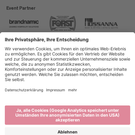
Event Partner
Brixen Tourismus
Privacy
Impressum
Förderungen
Sitemap
Barrierefreiheitserklärung
Cookie-Einstellungen
produced by