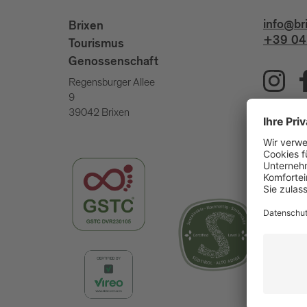
info@br
Brixen
+39 04
Tourismus
Genossenschaft
Regensburger Allee
9
39042 Brixen