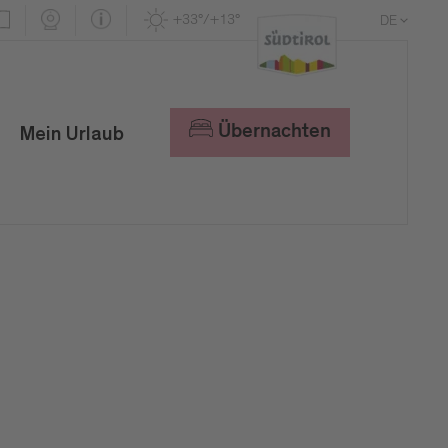
+33°/+13°
DE
EN
IT
Übernachten
Mein Urlaub