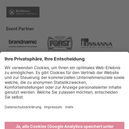
Event Partner
Brixen Tourismus
Privacy
Impressum
Förderungen
Sitemap
Barrierefreiheitserklärung
Cookie-Einstellungen
produced by