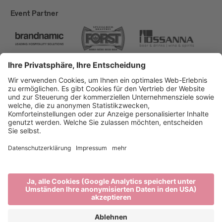
Event Partner
Brixen Tourismus
Privacy
Impressum
Förderungen
Sitemap
Barrierefreiheitserklärung
Cookie-Einstellungen
produced by