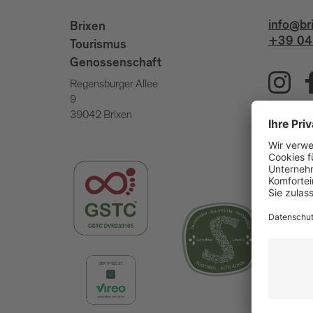
info@br
Brixen
+39 04
Tourismus
Genossenschaft
Regensburger Allee
9
39042 Brixen