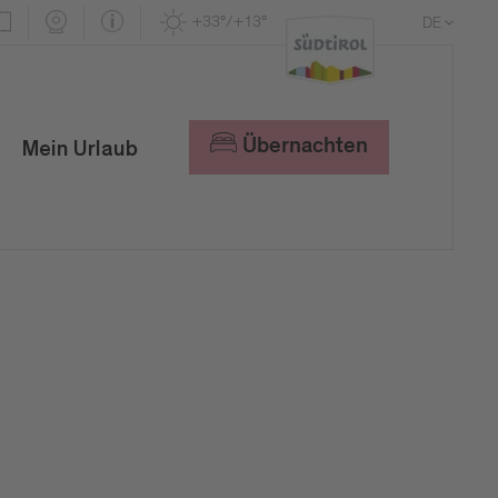
+33°/+13°
DE
EN
IT
Übernachten
Mein Urlaub