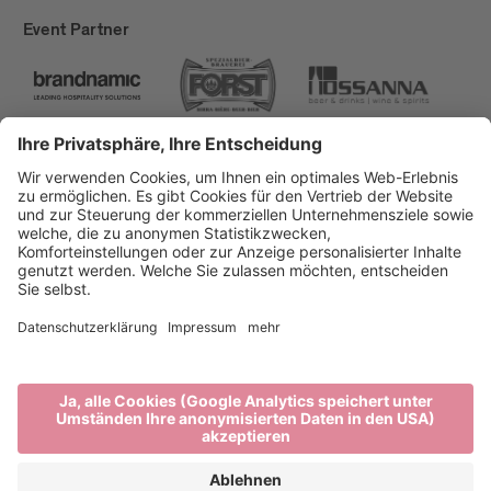
Event Partner
Brixen Tourismus
Privacy
Impressum
Förderungen
Sitemap
Barrierefreiheitserklärung
Cookie-Einstellungen
produced by