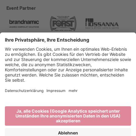
Event Partner
Brixen Tourismus
Privacy
Impressum
Förderungen
Sitemap
Barrierefreiheitserklärung
Cookie-Einstellungen
produced by