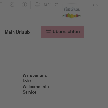
+36°/+17°
DE
EN
IT
Übernachten
Mein Urlaub
Wir über uns
Jobs
Welcome Info
Service