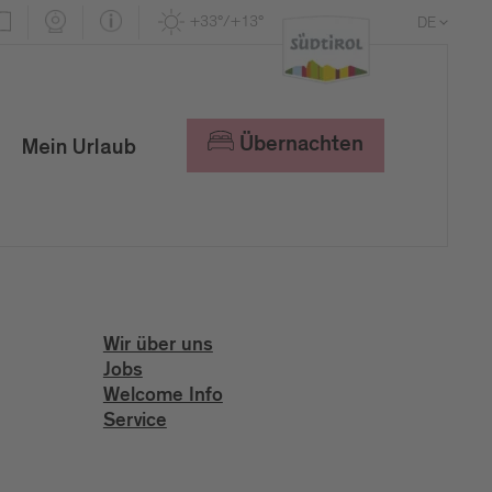
+33°/+13°
DE
EN
IT
Übernachten
Mein Urlaub
Wir über uns
Jobs
Welcome Info
Service