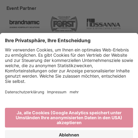
Event Partner
Brixen Tourismus
Privacy
Impressum
Förderungen
Sitemap
Barrierefreiheitserklärung
Cookie-Einstellungen
produced by