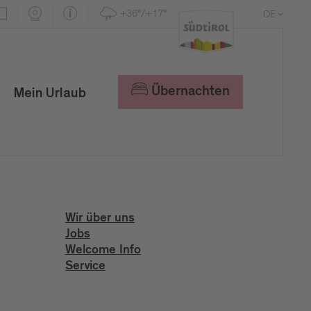
+36°/+17°
DE
EN
IT
Übernachten
Mein Urlaub
Wir über uns
Jobs
Welcome Info
Service