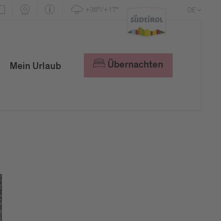
+36°/+17°
DE
EN
IT
Übernachten
Mein Urlaub