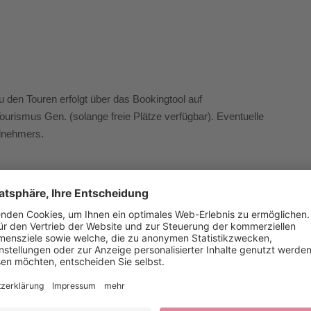
 den Touren erfolgt über das Bookingtool auf
ourismus Gen. (solange freie Plätze verfügbar). Eventuelle
lnehmers.
e und ist nicht bindend.
n, Shuttle-Transfer.
er Wetterverhältnisse bzw. aufgrund der Fahrkenntnisse
des jeweiligen Bike-Guides.