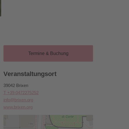
Termine & Buchung
Veranstaltungsort
39042 Brixen
T +39 0472275252
info@brixen.org
www.brixen.org