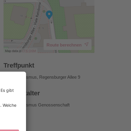
Route berechnen
Map data ©
LTS
OSM
Treffpunkt
Brixen Tourismus, Regensburger Allee 9
Veranstalter
Brixen Tourismus Genossenschaft
Preise