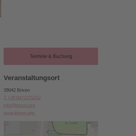
Termine & Buchung
Veranstaltungsort
39042 Brixen
T +39 0472275252
info@brixen.org
www.brixen.org