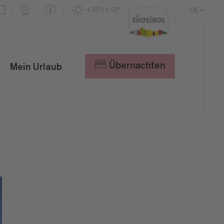
+33°/+13°
DE
EN
IT
Übernachten
Mein Urlaub