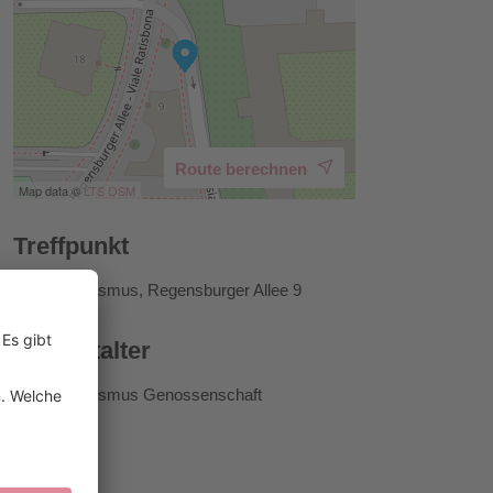
Route berechnen
Map data ©
LTS
OSM
Treffpunkt
Brixen Tourismus, Regensburger Allee 9
Veranstalter
Brixen Tourismus Genossenschaft
Preise