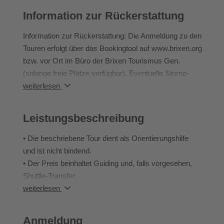
geht es dann wieder zurück zum Ausgangspunkt der
Information zur Rückerstattung
Tour.
Information zur Rückerstattung: Die Anmeldung zu den
Touren erfolgt über das Bookingtool auf www.brixen.org
• STS: S0 – S1
bzw. vor Ort im Büro der Brixen Tourismus Gen.
• Kondition: 2/5, Grundkenntnisse erforderlich
(solange freie Plätze verfügbar). Eventuelle Storno-
• Hm: ca. 1450
Kosten gehen zu 100 % zu Lasten des Teilnehmers.
weiterlesen
• Km: ca. 30
• e-MTB, Ganztagestour
Leistungsbeschreibung
• Die beschriebene Tour dient als Orientierungshilfe
und ist nicht bindend.
• Der Preis beinhaltet Guiding und, falls vorgesehen,
Shuttle-Transfer.
• Eventuelle Abänderungen der Touren aufgrund der
weiterlesen
Wetterverhältnisse bzw. aufgrund der Fahrkenntnisse
der Gruppe liegen im Ermessen des Organisators/des
Anmeldung