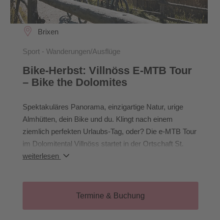
Brixen
Sport - Wanderungen/Ausflüge
Bike-Herbst: Villnöss E-MTB Tour
– Bike the Dolomites
Spektakuläres Panorama, einzigartige Natur, urige
Almhütten, dein Bike und du. Klingt nach einem
ziemlich perfekten Urlaubs-Tag, oder? Die e-MTB Tour
im Dolomitental Villnöss startet in der Ortschaft St.
Peter/Pizack, von wo aus es Richtung St. Magdalena
weiterlesen
geht. Von dort fahren wir leicht ansteigend zu den
urigen Almhütten, die uns am Fuße der Villnösser
Geisler, eines der schönsten Plätzchen des Dolomiten
Termine & Buchung
UNESCO Welterbes, zur Einkehr laden. Über
abwechslungsreichen Trails und über Panoramawege