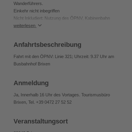
Anspruch genommen werden bzw. wird kein Geld
Wanderführers.
zurückerstattet.
Einkehr nicht inbegriffen
Eine Umbuchung der bereits reservierten Aktivitäten ist
Nicht Inkludiert: Nutzung des ÖPNV, Kabinenbahn
bis zum Vortag 14.00 Uhr möglich. Sollte die
Plose (mit BrixenCard kostenlos),
weiterlesen
Veranstaltung wegen behördlicher Verbote abgesagt
werden, fallen für den/die Teilnehmer*in keine
Anfahrtsbeschreibung
Stornogebühren an.
Fahrt mit den ÖPNV: Linie 321; Uhrzeit: 9.37 Uhr am
Busbahnhof Brixen
Anmeldung
Ja
, Innerhalb 16 Uhr des Vortages. Tourismusbüro
Brixen, Tel. +39 0472 27 52 52
Veranstaltungsort