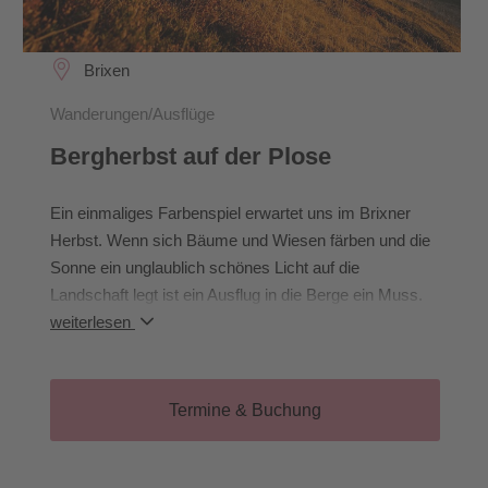
Brixen
Wanderungen/Ausflüge
Bergherbst auf der Plose
Ein einmaliges Farbenspiel erwartet uns im Brixner
Herbst. Wenn sich Bäume und Wiesen färben und die
Sonne ein unglaublich schönes Licht auf die
Landschaft legt ist ein Ausflug in die Berge ein Muss.
Wir wandern quer über die Plose und genießen
weiterlesen
traumhafte Aussichten auf das Dolomiten UNESCO
Welterbe – die Geislerspitzen. Auf unserem Weg
kehren wir in der Schatzerhütte (nicht inklusive) ein,
Termine & Buchung
wo uns Wirt Franz mit regionalen Spezialitäten
verwöhnt. Wir genießen die Ruhe und die Schönheit
des Bergherbstes, bevor es mit dem Bus wieder