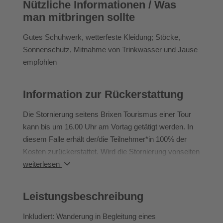
Nützliche Informationen / Was
zurück ins Tal geht. Bus und Plosebahn nur mit
man mitbringen sollte
BrixenCard inkludiert.
Ca. 4h | 12 km | ↑ 320 m ↓ 480 m | mittel
Gutes Schuhwerk, wetterfeste Kleidung; Stöcke,
Sonnenschutz, Mitnahme von Trinkwasser und Jause
empfohlen
Information zur Rückerstattung
Die Stornierung seitens Brixen Tourismus einer Tour
kann bis um 16.00 Uhr am Vortag getätigt werden. In
diesem Falle erhält der/die Teilnehmer*in 100% der
Kosten zurückerstattet. Wird die Stornierung vonseiten
des Teilnehmers bzw. Abmeldung der Tour nach 16.00
weiterlesen
Uhr getätigt, so gehen die Kosten 100% zu Lasten
des/der Teilnehmers*in.
Leistungsbeschreibung
Bei Nichterscheinen des/der Teilnehmers*in zu einem
gebuchten Angebot kann kein anderes Angebot in
Inkludiert: Wanderung in Begleitung eines