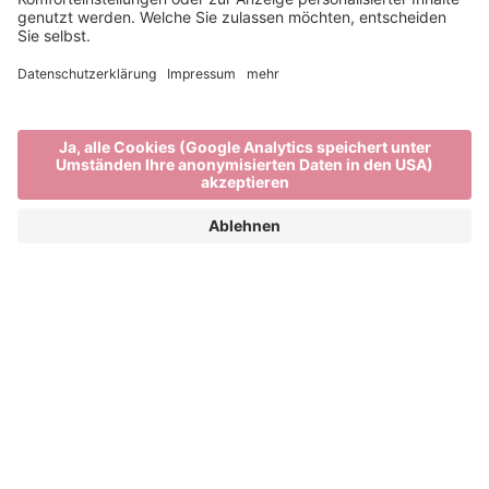
Summer-Shuttle
Pfeffersberg
BEQUEM, SCHNELL UND GUT FÜR UNSERE
UMWELT UND NATUR