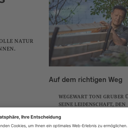
s
VOLLE NATUR
NNEN.
Auf dem richtigen Weg
WEGEWART TONI GRUBER 
SEINE LEIDENSCHAFT, DEN
RESPEKTVOLLEN UMGANG 
DER NATUR UND SEINE TIP
FÜRS RICHTIGE WANDERN