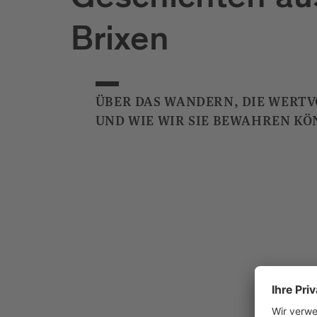
Geschichten au
Brixen
ÜBER DAS WANDERN, DIE WERT
UND WIE WIR SIE BEWAHREN KÖ