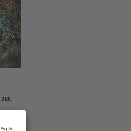
ÜBER
MIT
PS