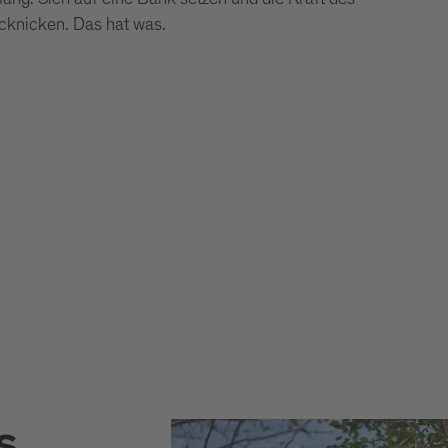
cknicken. Das hat was.