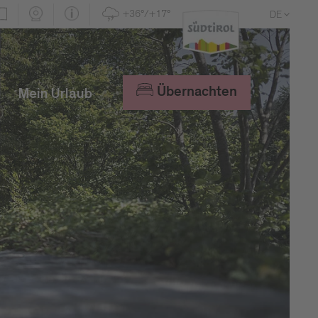
+36°/+17°
DE
EN
IT
Übernachten
Mein Urlaub