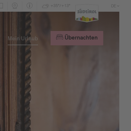
+35°/+13°
DE
EN
IT
Übernachten
Mein Urlaub