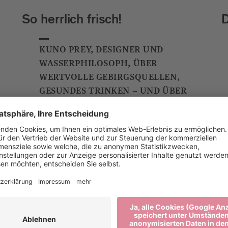
So herrlich frisch!
D
KUNO PREY, DESIGNER UND
WASSERPHILOSOPH, ÜBER
WERTVOLLE GEBIRGSQUELLEN,
GESUNDES TRINKEN – UND ÜBER
NACHHALTIGE BRIXNER
EDELSTAHLFLASCHEN