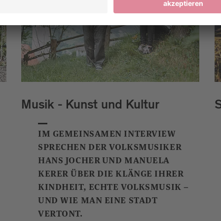
Musik - Kunst und Kultur
S
IM GEMEINSAMEN INTERVIEW
SPRECHEN DER VOLKSMUSIKER
HANS JOCHER UND MANUELA
KERER ÜBER DIE KLÄNGE IHRER
KINDHEIT, ECHTE VOLKSMUSIK –
UND WIE MAN EINE STADT
VERTONT.