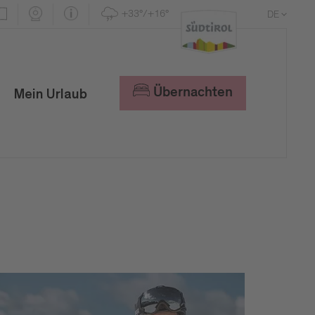
+33°/+16°
DE
EN
IT
Übernachten
Mein Urlaub