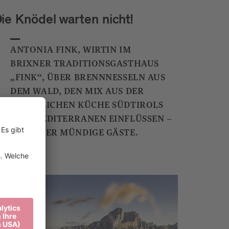
ie Knödel warten nicht!
ANTONIA FINK, WIRTIN IM
BRIXNER TRADITIONSGASTHAUS
„FINK“, ÜBER BRENNNESSELN AUS
DEM WALD, DEN MIX AUS DER
BÄUERLICHEN KÜCHE SÜDTIROLS
UND MEDITERRANEN EINFLÜSSEN –
UND ÜBER MÜNDIGE GÄSTE.