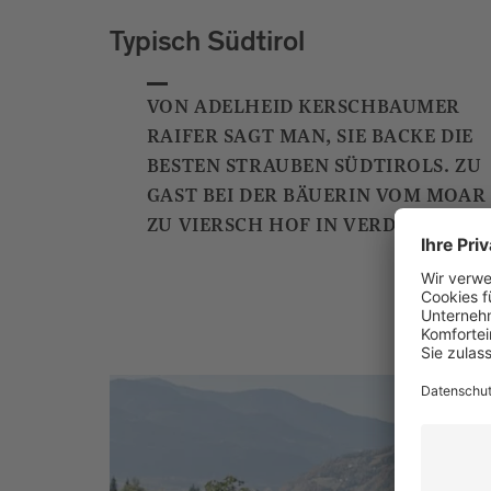
Typisch Südtirol
VON ADELHEID KERSCHBAUMER
RAIFER SAGT MAN, SIE BACKE DIE
BESTEN STRAUBEN SÜDTIROLS. ZU
GAST BEI DER BÄUERIN VOM MOAR
ZU VIERSCH HOF IN VERDINGS