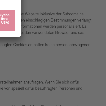
besucht. Diese Website inklusive der Subdomains
z oder anderen einschlägigen Bestimmungen verlangt
rmittelten Informationen werden personalisiert. Es
ne IP-Adresse, den verwendeten Browser und das
eugten Cookies enthalten keine personenbezogenen
ursteilnahmen anzufragen. Wenn Sie sich dafür
ke von speziell dafür beauftragten Personen und