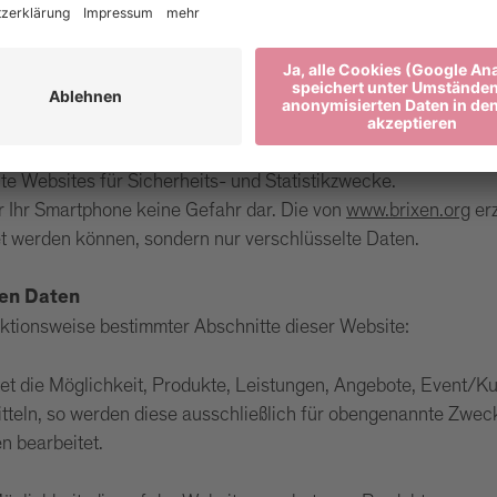
uter abgelegt werden, wenn ein Benutzer bestimmte Websites 
ne Zustimmung gebeten wird, wo dies ausdrücklich per Geset
utzer das Navigieren erleichtert und die an den Benutzer übe
ationen über den Benutzer zu sammeln, wie zum Beispiel sei
 Websites für Sicherheits- und Statistikzwecke.
er Ihr Smartphone keine Gefahr dar. Die von
www.brixen.org
erz
et werden können, sondern nur verschlüsselte Daten.
en Daten
nktionsweise bestimmter Abschnitte dieser Website:
tet die Möglichkeit, Produkte, Leistungen, Angebote, Event/K
itteln, so werden diese ausschließlich für obengenannte Zwec
n bearbeitet.