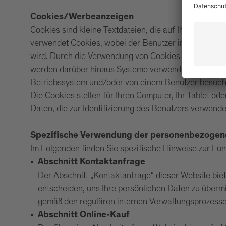
Cookies/Werbeanzeigen
Cookies sind kleine Textdateien, die auf Ihrem Comp
verwendet Cookies, wobei der Benutzer immer um sei
wird. Durch die Verwendung von Cookies wird dem Ben
werden darüber hinaus Systeme verwendet, um Inform
Betriebssystem und/oder von einem Benutzer besuchte
Die Cookies stellen für Ihren Computer, Ihr Tablet od
Daten, die zur Identifizierung des Benutzers verwend
Spezifische Verwendung der personenbezogen
Im Folgenden finden Sie spezifische Hinweise zur Fu
Abschnitt Kontaktanfrage
Der Abschnitt „Kontaktanfrage“ dieser Website bie
entscheiden, uns Ihre persönlichen Daten zu überm
gemäß den regulären internen Verwaltungsprozesse
Abschnitt Online-Kauf