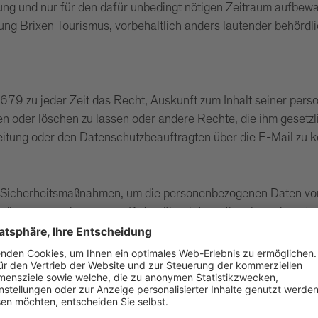
ung und nur für den dafür unbedingt nötigen Zeitraum aufbewa
 Brixen Tourismus, vorbehaltlich anders lautender behördlic
79 zu jeder Zeit das Recht, Auskunft zum Inhalt seiner per
ieren oder löschen zu lassen oder andere Rechte, die ihm gesetz
eitung oder den Datenschutzbeauftragten über die E-Mail zu k
 Sicherheitsmaßnahmen, um die personenbezogenen Daten vor
t die personenbezogenen Daten über international anerkannte 
riges Zerstören