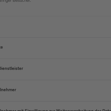
ähriger Besucher.
te
ienstleister
ilnehmer