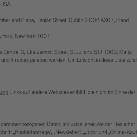
, USA
mberland Place, Fenian Street, Dublin 2 D02 AX07, Irland
ew York, New York 10011
ss Centre, 3, Elia Zammit Street, St Julian’s STJ 1000, Malta
 und iFrames geladen werden. Um Einsicht in diese Liste zu e
.org
Links auf andere Websites enthält, die nicht im Sinne der
personenbezogenen Daten, inklusive jener, die der Besucher 
schnitt „Kontaktanfrage“, „Newsletter“, „Jobs“ und „Online-K