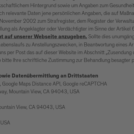
kschaftlichem Hintergrund sowie um Angaben zum Gesundheits
 relevante Daten jene persönlichen Angaben, die auf Maßna
14. November 2002 zum Strafregister, dem Register der Verwalt
llung als Angeklagter oder Verdächtigter im Sinne der Artikel
Sollte dies unumgängl
ht auf unserer Webseite anzugeben.
ebenslaufs zu Anstellungszwecken, in Beantwortung eines Ar
, uns per Post das auf dieser Website im Abschnitt „Zusendung
 bitte Ihre schriftliche Zustimmung zur Behandlung besagter p
sowie Datenübermittlung an Drittstaaten
ps, Google Maps Distance API, Google reCAPTCHA
kway, Mountain View, CA 94043, USA
Mountain View, CA 94043, USA
, USA