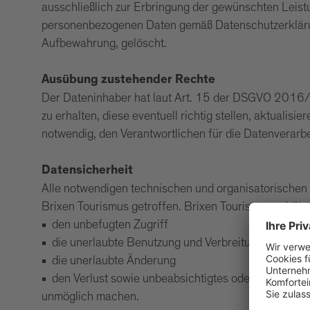
ausschließlich zur Erbringung der gewünschten Leist
personenbezogenen Daten gemäß Datenschutzerklärung
Aufbewahrung, gelöscht.
Ausübung zustehender Rechte
Der Dateninhaber hat laut Art. 15 der DSGVO 2016/6
zu erhalten, diese eventuell richtig stellen, aktualis
notwendig, den Verantwortlichen für die Datenverarb
Datensicherheit
Alle notwendigen technischen und organisatorischen
Brixen Tourismus getroffen. Brixen Tourismus schütz
den unbefugten Zugriff
die unerlaubte Benutzung und Verbreitung
die unerlaubte Änderung
den Verlust sowie unbeabsichtigtes oder rechtswid
unmöglich machen.