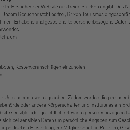
ie der Besucher der Website aus freien Stücken angibt. Das N
 Jedem Besucher steht es frei, Brixen Tourismus eingeschrän
ehmen. Erhobene und gespeicherte personenbezogene Daten we
erwendet.
teln, um:
geboten, Kostenvoranschlägen einzuholen
en
e Unternehmen weitergegeben. Zudem werden die personenbe
behörde oder andere Körperschaften und Institute es einford
bsite sensible oder gerichtlich relevante personenbezogene D
ich bei sensiblen Daten um persönliche Angaben zum Geschle
 politischen Einstellung, zur Mitgliedschaft in Parteien, Ge