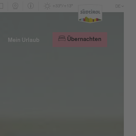
+33°/+13°
DE
EN
IT
Übernachten
Mein Urlaub