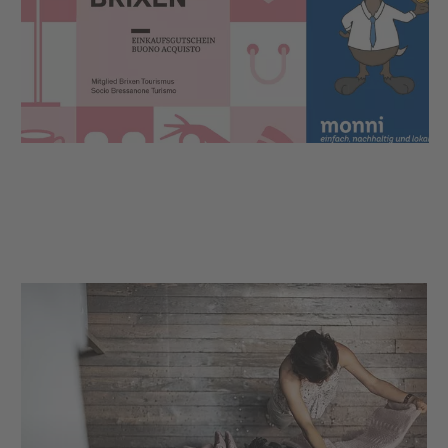
Teilbeträgen wiederholt eingelöst werden, bis das
Restguthaben aufgebraucht ist. Auch bei Brixen
Tourismus kannst du deinen Gutschein einlösen
und z.B. eine geführte Wanderung verschenken.
Der Brixen Einkaufsgutschein ist die ideale
Geschenkidee, für alle jene die ein entspanntes
Einkaufen in den Gassen von Brixen schätzen oder
einen gemütlichen Genussmoment in den hiesigen
Restaurants erleben möchten.
UND du leistet einen wichtigen Beitrag zur
Unterstützung der lokalen Wirtschaft, damit Brixen
auch weiterhin ein schöner Ort zum Bummeln,
Shoppen und Genießen bleibt.