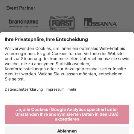
Event Partner
Brixen Tourismus
Privacy
Impressum
Förderungen
Sitemap
Barrierefreiheitserklärung
Cookie-Einstellungen
produced by