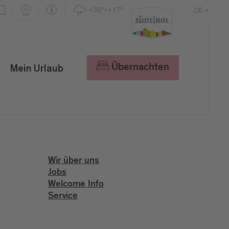
+36°/+17°
DE
EN
IT
Übernachten
Mein Urlaub
Wir über uns
Jobs
Welcome Info
Service