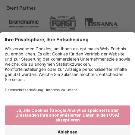
Event Partner
Brixen Tourismus
Privacy
Impressum
Förderungen
Sitemap
Barrierefreiheitserklärung
Cookie-Einstellungen
produced by