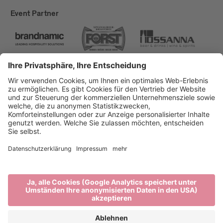
Event Partner
Brixen Tourismus
Privacy
Impressum
Förderungen
Sitemap
Barrierefreiheitserklärung
Cookie-Einstellungen
produced by