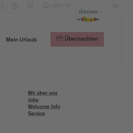
+33°/+15°
DE
EN
IT
Übernachten
Mein Urlaub
Wir über uns
Jobs
Welcome Info
Service