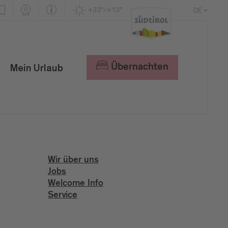
+33°/+13°
DE
EN
IT
Übernachten
Mein Urlaub
Wir über uns
Jobs
Welcome Info
Service