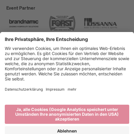
Event Partner
Brixen Tourismus
Privacy
Impressum
Förderungen
Sitemap
Barrierefreiheitserklärung
Cookie-Einstellungen
produced by