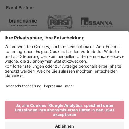
Event Partner
Brixen Tourismus
Privacy
Impressum
Förderungen
Sitemap
Barrierefreiheitserklärung
Cookie-Einstellungen
produced by