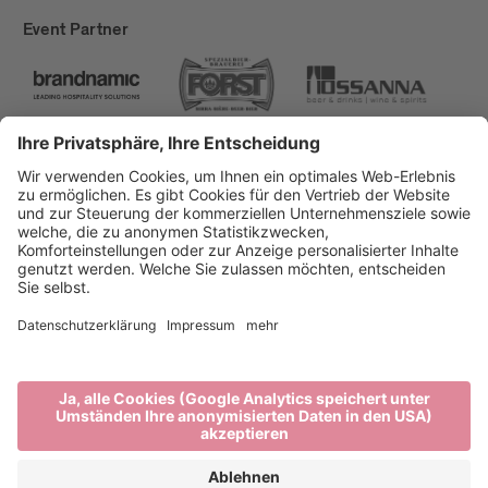
Event Partner
Brixen Tourismus
Privacy
Impressum
Förderungen
Sitemap
Barrierefreiheitserklärung
Cookie-Einstellungen
produced by