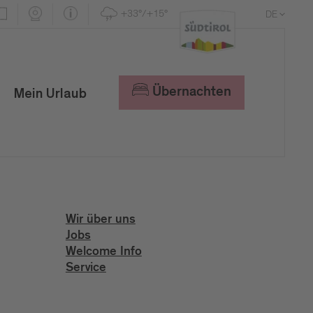
+33°/+15°
DE
EN
IT
Übernachten
Mein Urlaub
Wir über uns
Jobs
Welcome Info
Service