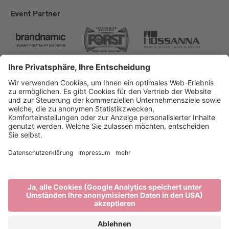
Event Partner
Brixen Tourismus
Privacy
Impressum
Förderungen
Sitemap
Barrierefreiheitserklärung
Cookie-Einstellungen
produced by