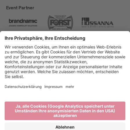
Event Partner
Brixen Tourismus
Privacy
Impressum
Förderungen
Sitemap
Barrierefreiheitserklärung
Cookie-Einstellungen
produced by