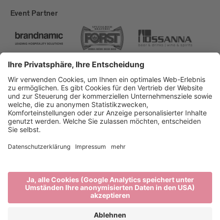
Event Partner
Brixen Tourismus
Privacy
Impressum
Förderungen
Sitemap
Barrierefreiheitserklärung
Cookie-Einstellungen
produced by