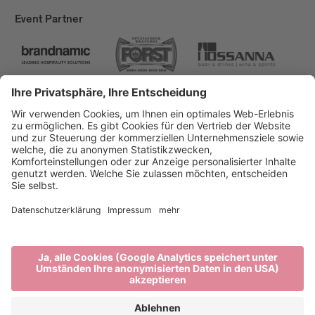
Event Partner
Brixen Tourismus
Privacy
Impressum
Förderungen
Sitemap
Barrierefreiheitserklärung
Cookie-Einstellungen
produced by