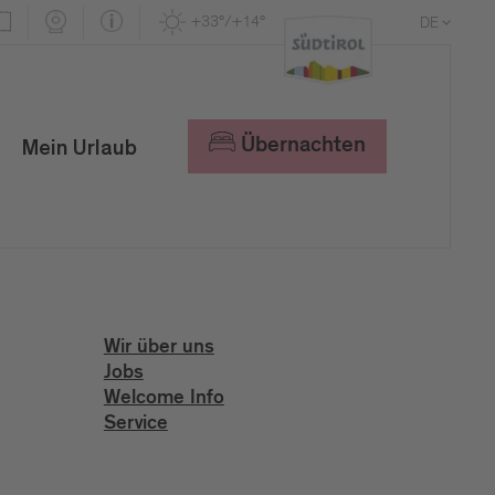
+33°/+14°
DE
EN
IT
Übernachten
Mein Urlaub
Wir über uns
Jobs
Welcome Info
Service