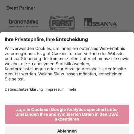
Event Partner
Brixen Tourismus
Privacy
Impressum
Förderungen
Sitemap
Barrierefreiheitserklärung
Cookie-Einstellungen
produced by