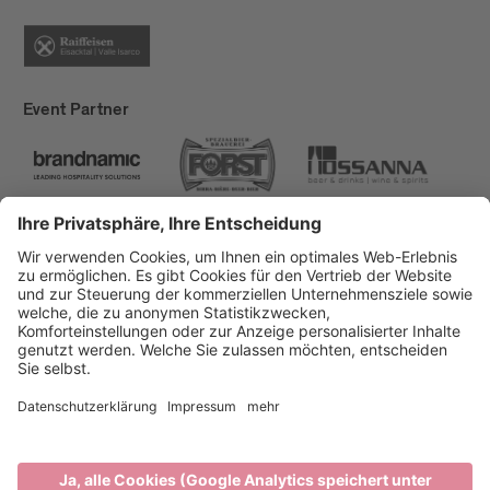
Event Partner
Brixen Tourismus
Privacy
Impressum
Förderungen
Sitemap
Barrierefreiheitserklärung
Cookie-Einstellungen
produced by