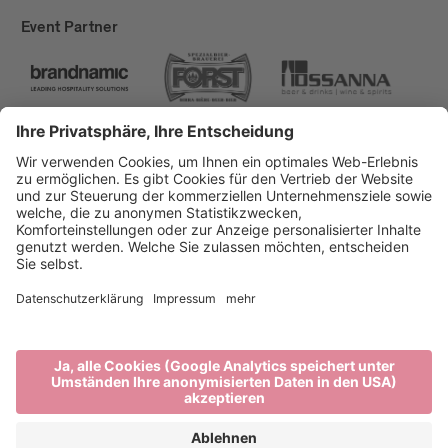
Event Partner
Brixen Tourismus
Privacy
Impressum
Förderungen
Sitemap
Barrierefreiheitserklärung
Cookie-Einstellungen
produced by