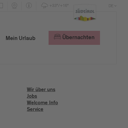
+33°/+16°
DE
EN
IT
Übernachten
Mein Urlaub
Wir über uns
Jobs
Welcome Info
Service