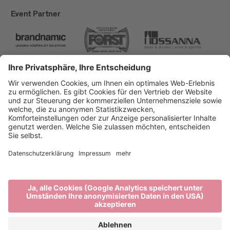
Event Partner
Brixen Tourismus
Privacy
Impressum
Förderungen
Sitemap
Barrierefreiheitserklärung
Cookie-Einstellungen
produced by