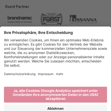
Event Partner
Brixen Tourismus
Privacy
Impressum
Förderungen
Sitemap
Barrierefreiheitserklärung
Cookie-Einstellungen
produced by