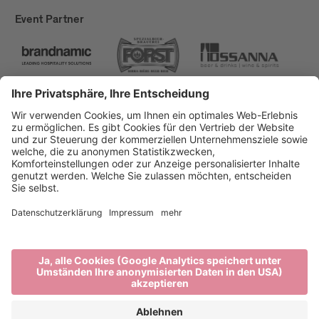
Event Partner
Brixen Tourismus
Privacy
Impressum
Förderungen
Sitemap
Barrierefreiheitserklärung
Cookie-Einstellungen
produced by